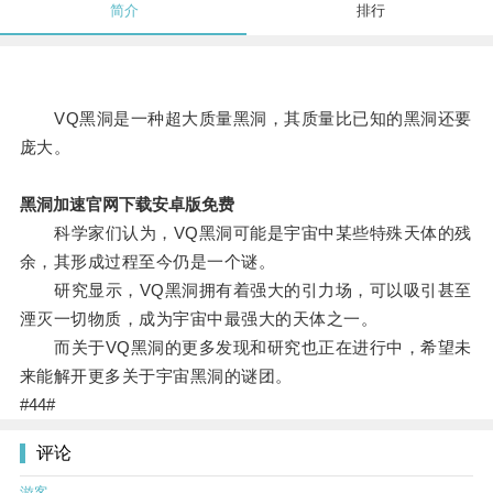
简介
排行
VQ黑洞是一种超大质量黑洞，其质量比已知的黑洞还要
庞大。
黑洞加速官网下载安卓版免费
科学家们认为，VQ黑洞可能是宇宙中某些特殊天体的残
余，其形成过程至今仍是一个谜。
研究显示，VQ黑洞拥有着强大的引力场，可以吸引甚至
湮灭一切物质，成为宇宙中最强大的天体之一。
而关于VQ黑洞的更多发现和研究也正在进行中，希望未
来能解开更多关于宇宙黑洞的谜团。
#44#
评论
游客