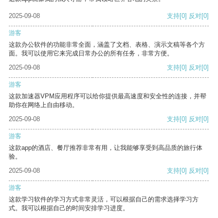
2025-09-08
支持
[0]
反对
[0]
游客
这款办公软件的功能非常全面，涵盖了文档、表格、演示文稿等各个方
面。我可以使用它来完成日常办公的所有任务，非常方便。
2025-09-08
支持
[0]
反对
[0]
游客
这款加速器VPM应用程序可以给你提供最高速度和安全性的连接，并帮
助你在网络上自由移动。
2025-09-08
支持
[0]
反对
[0]
游客
这款app的酒店、餐厅推荐非常有用，让我能够享受到高品质的旅行体
验。
2025-09-08
支持
[0]
反对
[0]
游客
这款学习软件的学习方式非常灵活，可以根据自己的需求选择学习方
式。我可以根据自己的时间安排学习进度。