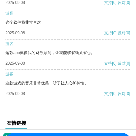
2025-09-08
支持
[0]
反对
[0]
游客
这个软件我非常喜欢
2025-09-08
支持
[0]
反对
[0]
游客
这款app就像我的财务顾问，让我能够省钱又省心。
2025-09-08
支持
[0]
反对
[0]
游客
这款游戏的音乐非常优美，听了让人心旷神怡。
2025-09-08
支持
[0]
反对
[0]
友情链接