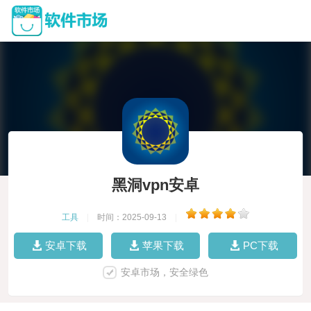
黑洞vpn安卓
工具
|
时间：2025-09-13
|
安卓下载
苹果下载
PC下载
安卓市场，安全绿色