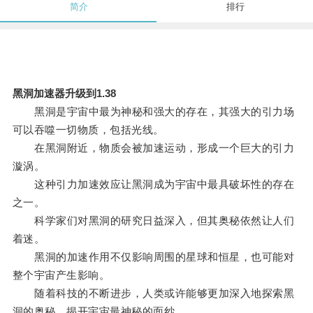
简介
排行
黑洞加速器升级到1.38
黑洞是宇宙中最为神秘和强大的存在，其强大的引力场
可以吞噬一切物质，包括光线。
在黑洞附近，物质会被加速运动，形成一个巨大的引力
漩涡。
这种引力加速效应让黑洞成为宇宙中最具破坏性的存在
之一。
科学家们对黑洞的研究日益深入，但其奥秘依然让人们
着迷。
黑洞的加速作用不仅影响周围的星球和恒星，也可能对
整个宇宙产生影响。
随着科技的不断进步，人类或许能够更加深入地探索黑
洞的奥秘，揭开宇宙最神秘的面纱。