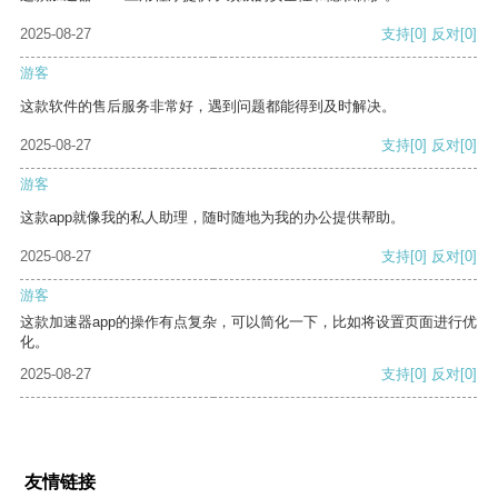
2025-08-27
支持
[0]
反对
[0]
游客
这款软件的售后服务非常好，遇到问题都能得到及时解决。
2025-08-27
支持
[0]
反对
[0]
游客
这款app就像我的私人助理，随时随地为我的办公提供帮助。
2025-08-27
支持
[0]
反对
[0]
游客
这款加速器app的操作有点复杂，可以简化一下，比如将设置页面进行优
化。
2025-08-27
支持
[0]
反对
[0]
友情链接