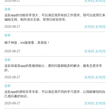
2025-08-27
支持
[0]
反对
[0]
游客
这款app的功能非常强大，可以满足我所有的工作需求。我可以使用它来
编辑文档、制作演示文稿、管理日程安排等。
2025-08-27
支持
[0]
反对
[0]
游客
梯子神器，ins随便看，美美哒！
2025-08-27
支持
[0]
反对
[0]
游客
这款加速器app的客服很贴心，遇到问题都能及时解决，服务态度非常
好。
2025-08-27
支持
[0]
反对
[0]
游客
这款app的课程非常丰富，可以满足我不同的学习需求，让我能够找到自
己感兴趣的知识。
2025-08-27
支持
[0]
反对
[0]