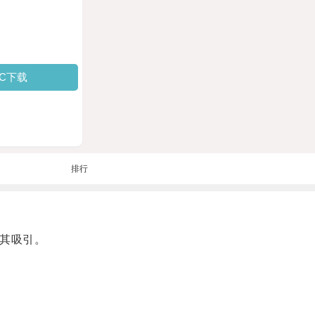
PC下载
排行
其吸引。