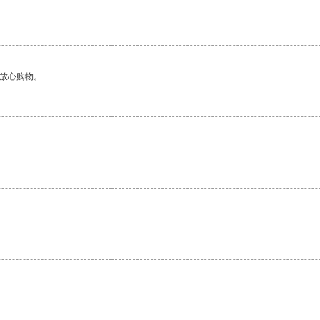
够放心购物。
。