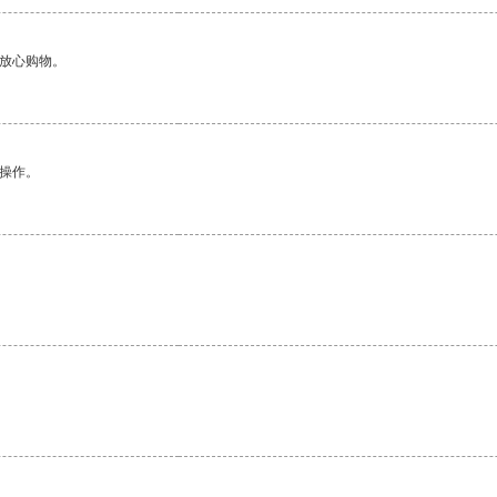
够放心购物。
悉操作。