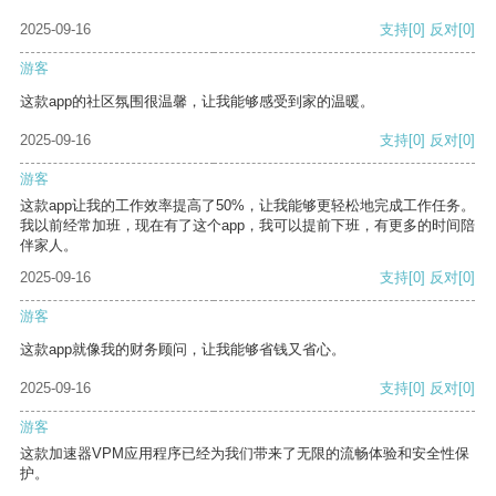
2025-09-16
支持
[0]
反对
[0]
游客
这款app的社区氛围很温馨，让我能够感受到家的温暖。
2025-09-16
支持
[0]
反对
[0]
游客
这款app让我的工作效率提高了50%，让我能够更轻松地完成工作任务。
我以前经常加班，现在有了这个app，我可以提前下班，有更多的时间陪
伴家人。
2025-09-16
支持
[0]
反对
[0]
游客
这款app就像我的财务顾问，让我能够省钱又省心。
2025-09-16
支持
[0]
反对
[0]
游客
这款加速器VPM应用程序已经为我们带来了无限的流畅体验和安全性保
护。