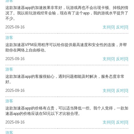
游客
这款加速器app的加速效果非常好，玩游戏再也不会出现卡顿、掉线的情
况了。我以前玩游戏经常会输，现在有了这个app，我的游戏水平提升了
不少。
2025-09-16
支持
[0]
反对
[0]
游客
这款加速器VPM应用程序可以给你提供最高速度和安全性的连接，并帮
助你在网络上自由移动。
2025-09-16
支持
[0]
反对
[0]
游客
这款加速器app的客服很贴心，遇到问题都能及时解决，服务态度非常
好。
2025-09-16
支持
[0]
反对
[0]
游客
这款加速器app的价格有点贵，可以适当降低一些。我个人觉得，一款加
速器app的价格应该在50元以下才比较合理。
2025-09-16
支持
[0]
反对
[0]
游客