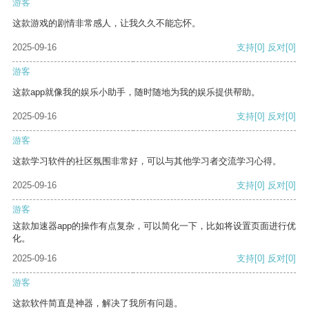
游客
这款游戏的剧情非常感人，让我久久不能忘怀。
2025-09-16
支持
[0]
反对
[0]
游客
这款app就像我的娱乐小助手，随时随地为我的娱乐提供帮助。
2025-09-16
支持
[0]
反对
[0]
游客
这款学习软件的社区氛围非常好，可以与其他学习者交流学习心得。
2025-09-16
支持
[0]
反对
[0]
游客
这款加速器app的操作有点复杂，可以简化一下，比如将设置页面进行优
化。
2025-09-16
支持
[0]
反对
[0]
游客
这款软件简直是神器，解决了我所有问题。