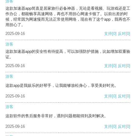
游客
这款加速器app简直是居家旅行必备神器，无论是看视频、玩游戏还是工
作办公，都能畅享高速网络，再也不用担心网速卡顿了。以前出差的时
候，经常因为网速慢而无法正常使用网络，现在有了这个app，我再也不
用担心了。
2025-09-16
支持
[0]
反对
[0]
游客
这款加速器app的安全性有待提高，可以加强防护措施，比如增加双重验
证。
2025-09-16
支持
[0]
反对
[0]
游客
这款app是我娱乐的好帮手，让我能够放松身心，享受美好时光。
2025-09-16
支持
[0]
反对
[0]
游客
这款软件的售后服务非常好，遇到问题都能得到及时解决。
2025-09-16
支持
[0]
反对
[0]