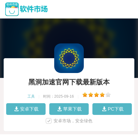
黑洞加速官网下载最新版本
工具
|
时间：2025-09-16
|
安卓下载
苹果下载
PC下载
安卓市场，安全绿色