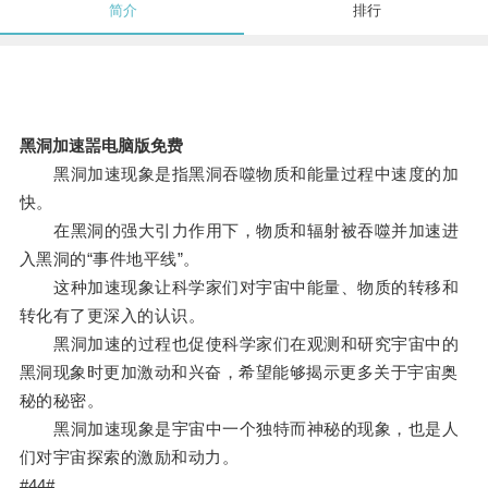
简介
排行
黑洞加速噐电脑版免费
黑洞加速现象是指黑洞吞噬物质和能量过程中速度的加
快。
在黑洞的强大引力作用下，物质和辐射被吞噬并加速进
入黑洞的“事件地平线”。
这种加速现象让科学家们对宇宙中能量、物质的转移和
转化有了更深入的认识。
黑洞加速的过程也促使科学家们在观测和研究宇宙中的
黑洞现象时更加激动和兴奋，希望能够揭示更多关于宇宙奥
秘的秘密。
黑洞加速现象是宇宙中一个独特而神秘的现象，也是人
们对宇宙探索的激励和动力。
#44#