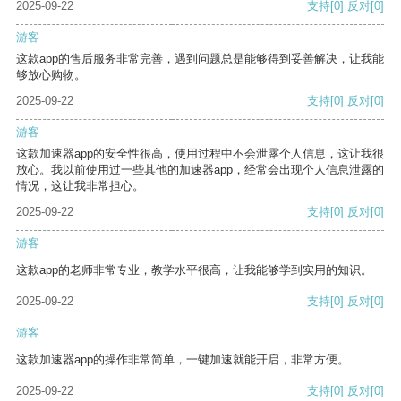
2025-09-22
支持
[0]
反对
[0]
游客
这款app的售后服务非常完善，遇到问题总是能够得到妥善解决，让我能
够放心购物。
2025-09-22
支持
[0]
反对
[0]
游客
这款加速器app的安全性很高，使用过程中不会泄露个人信息，这让我很
放心。我以前使用过一些其他的加速器app，经常会出现个人信息泄露的
情况，这让我非常担心。
2025-09-22
支持
[0]
反对
[0]
游客
这款app的老师非常专业，教学水平很高，让我能够学到实用的知识。
2025-09-22
支持
[0]
反对
[0]
游客
这款加速器app的操作非常简单，一键加速就能开启，非常方便。
2025-09-22
支持
[0]
反对
[0]