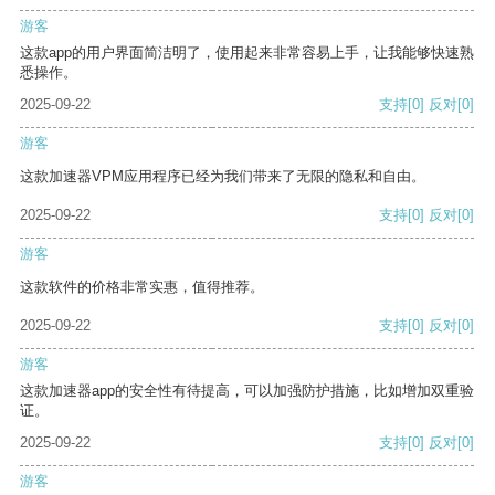
游客
这款app的用户界面简洁明了，使用起来非常容易上手，让我能够快速熟
悉操作。
2025-09-22
支持
[0]
反对
[0]
游客
这款加速器VPM应用程序已经为我们带来了无限的隐私和自由。
2025-09-22
支持
[0]
反对
[0]
游客
这款软件的价格非常实惠，值得推荐。
2025-09-22
支持
[0]
反对
[0]
游客
这款加速器app的安全性有待提高，可以加强防护措施，比如增加双重验
证。
2025-09-22
支持
[0]
反对
[0]
游客