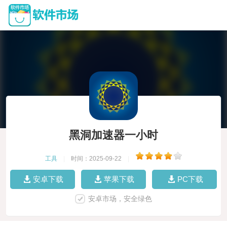
黑洞加速器一小时
工具
|
时间：2025-09-22
|
安卓下载
苹果下载
PC下载
安卓市场，安全绿色