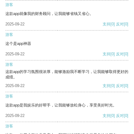
游客
这款app就像我的财务顾问，让我能够省钱又省心。
2025-09-22
支持
[0]
反对
[0]
游客
这个是app神器
2025-09-22
支持
[0]
反对
[0]
游客
这款app的学习氛围很浓厚，能够激励我不断学习，让我能够取得更好的
成绩。
2025-09-22
支持
[0]
反对
[0]
游客
这款app是我娱乐的好帮手，让我能够放松身心，享受美好时光。
2025-09-22
支持
[0]
反对
[0]
游客