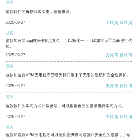
游客
这款软件的价格非常实惠，值得推荐。
2025-09-27
支持
[0]
反对
[0]
游客
这款加速器app的操作有点复杂，可以简化一下，比如将设置页面进行优
化。
2025-09-27
支持
[0]
反对
[0]
游客
这款加速器VPM应用程序已经为我们带来了无限的隐私和安全性保护。
2025-09-27
支持
[0]
反对
[0]
游客
这款软件的学习方式非常灵活，可以根据自己的需求选择学习方式。
2025-09-27
支持
[0]
反对
[0]
游客
这款加速器VPM应用程序可以给你提供最高速度和安全性的连接，并帮