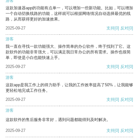
游客
这款加速器app的功能有点单一，可以增加一些新功能。比如，可以增加
一个自动切换线路的功能，这样就可以根据网络情况自动选择最优的线
路，从而获得更好的加速效果。
2025-09-27
支持
[0]
反对
[0]
游客
我一直在寻找一款功能强大、操作简单的办公软件，终于找到了它。这
款软件的功能非常强大，可以满足我日常办公的所有需求。操作也很简
单，即使是小白也能快速上手。
2025-09-27
支持
[0]
反对
[0]
游客
这款app是我工作上的得力助手，让我的工作效率提高了50%，让我能够
更轻松地完成工作任务。
2025-09-27
支持
[0]
反对
[0]
游客
这款软件的售后服务非常好，遇到问题都能得到及时解决。
2025-09-27
支持
[0]
反对
[0]