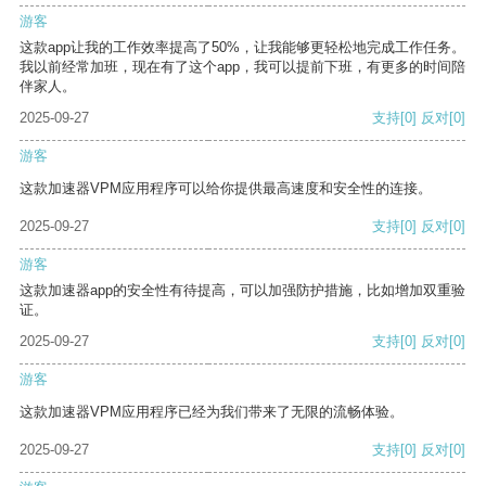
游客
这款app让我的工作效率提高了50%，让我能够更轻松地完成工作任务。
我以前经常加班，现在有了这个app，我可以提前下班，有更多的时间陪
伴家人。
2025-09-27
支持
[0]
反对
[0]
游客
这款加速器VPM应用程序可以给你提供最高速度和安全性的连接。
2025-09-27
支持
[0]
反对
[0]
游客
这款加速器app的安全性有待提高，可以加强防护措施，比如增加双重验
证。
2025-09-27
支持
[0]
反对
[0]
游客
这款加速器VPM应用程序已经为我们带来了无限的流畅体验。
2025-09-27
支持
[0]
反对
[0]