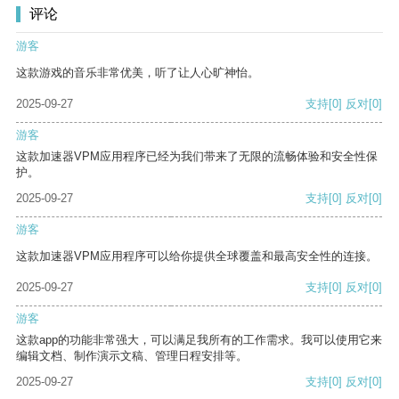
评论
游客
这款游戏的音乐非常优美，听了让人心旷神怡。
2025-09-27
支持
[0]
反对
[0]
游客
这款加速器VPM应用程序已经为我们带来了无限的流畅体验和安全性保
护。
2025-09-27
支持
[0]
反对
[0]
游客
这款加速器VPM应用程序可以给你提供全球覆盖和最高安全性的连接。
2025-09-27
支持
[0]
反对
[0]
游客
这款app的功能非常强大，可以满足我所有的工作需求。我可以使用它来
编辑文档、制作演示文稿、管理日程安排等。
2025-09-27
支持
[0]
反对
[0]