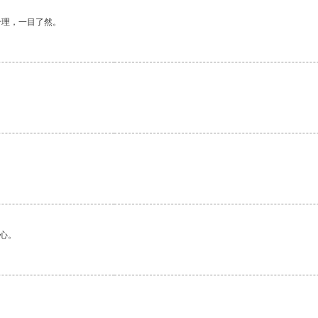
合理，一目了然。
心。