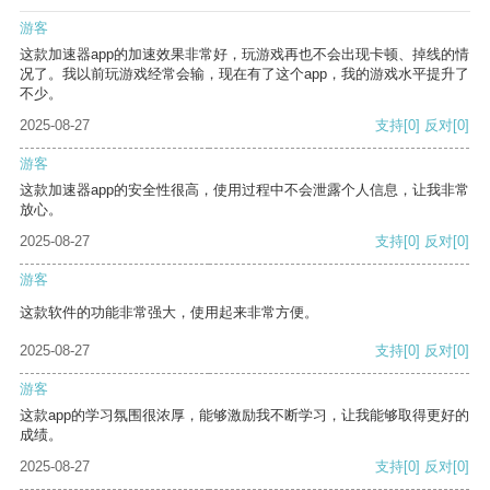
游客
这款加速器app的加速效果非常好，玩游戏再也不会出现卡顿、掉线的情
况了。我以前玩游戏经常会输，现在有了这个app，我的游戏水平提升了
不少。
2025-08-27
支持
[0]
反对
[0]
游客
这款加速器app的安全性很高，使用过程中不会泄露个人信息，让我非常
放心。
2025-08-27
支持
[0]
反对
[0]
游客
这款软件的功能非常强大，使用起来非常方便。
2025-08-27
支持
[0]
反对
[0]
游客
这款app的学习氛围很浓厚，能够激励我不断学习，让我能够取得更好的
成绩。
2025-08-27
支持
[0]
反对
[0]