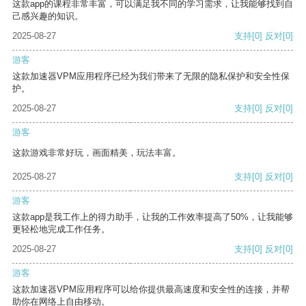
这款app的课程非常丰富，可以满足我不同的学习需求，让我能够找到自
己感兴趣的知识。
2025-08-27
支持
[0]
反对
[0]
游客
这款加速器VPM应用程序已经为我们带来了无限的隐私保护和安全性保
护。
2025-08-27
支持
[0]
反对
[0]
游客
这款游戏非常好玩，画面精美，玩法丰富。
2025-08-27
支持
[0]
反对
[0]
游客
这款app是我工作上的得力助手，让我的工作效率提高了50%，让我能够
更轻松地完成工作任务。
2025-08-27
支持
[0]
反对
[0]
游客
这款加速器VPM应用程序可以给你提供最高速度和安全性的连接，并帮
助你在网络上自由移动。