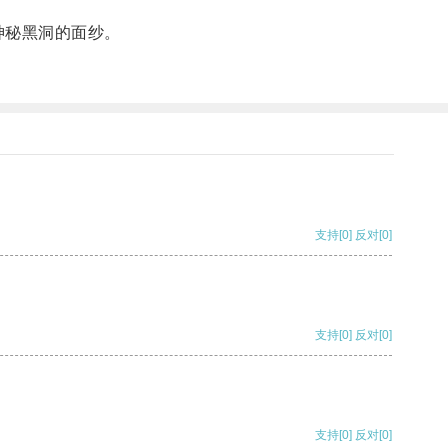
神秘黑洞的面纱。
支持
[0]
反对
[0]
支持
[0]
反对
[0]
支持
[0]
反对
[0]