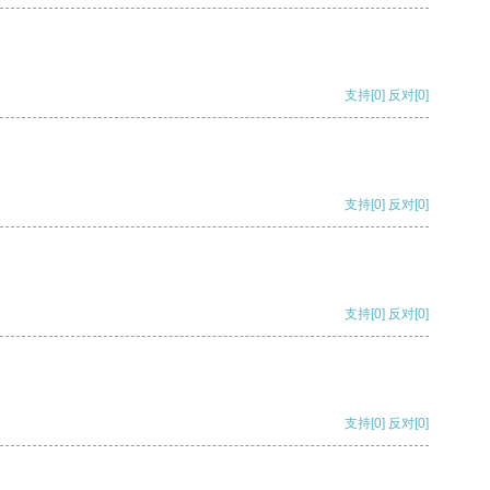
支持
[0]
反对
[0]
支持
[0]
反对
[0]
支持
[0]
反对
[0]
支持
[0]
反对
[0]