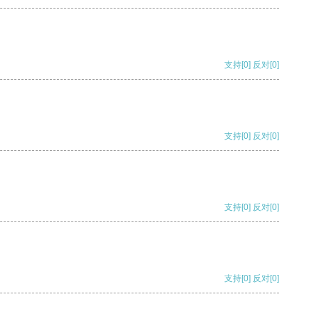
支持
[0]
反对
[0]
支持
[0]
反对
[0]
支持
[0]
反对
[0]
支持
[0]
反对
[0]