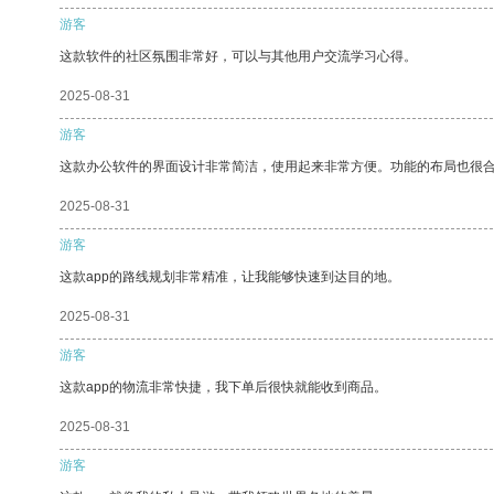
游客
这款软件的社区氛围非常好，可以与其他用户交流学习心得。
2025-08-31
游客
这款办公软件的界面设计非常简洁，使用起来非常方便。功能的布局也很
2025-08-31
游客
这款app的路线规划非常精准，让我能够快速到达目的地。
2025-08-31
游客
这款app的物流非常快捷，我下单后很快就能收到商品。
2025-08-31
游客