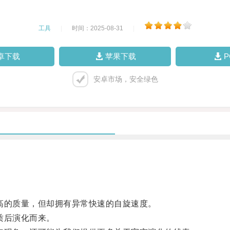
工具
|
时间：2025-08-31
|
卓下载
苹果下载
安卓市场，安全绿色
的质量，但却拥有异常快速的自旋速度。
质后演化而来。