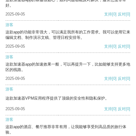
好。
2025-09-05
支持
[0]
反对
[0]
游客
这款app的功能非常强大，可以满足我所有的工作需求。我可以使用它来
编辑文档、制作演示文稿、管理日程安排等。
2025-09-05
支持
[0]
反对
[0]
游客
这款加速器app的加速效果一般，可以再提升一下，比如能够支持更多地
区的线路。
2025-09-05
支持
[0]
反对
[0]
游客
这款加速器VPM应用程序提供了顶级的安全性和隐私保护。
2025-09-05
支持
[0]
反对
[0]
游客
这款app的酒店、餐厅推荐非常有用，让我能够享受到高品质的旅行体
验。