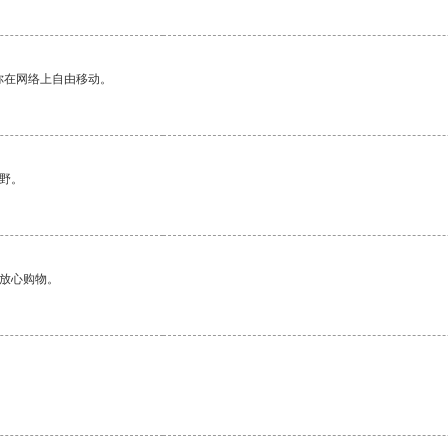
你在网络上自由移动。
野。
够放心购物。