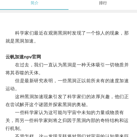
简介
排行
科学家们最近在观测黑洞时发现了一个惊人的现象，那
就是黑洞加速。
云帆加速npv官网
在过去，我们一直认为黑洞是一种天体吸引一切物质并
将其吞噬的天体。
但是最新研究表明，一些黑洞正以前所未有的速度加速
运动。
这种黑洞加速现象引发了科学家们的浓厚兴趣，他们正
在尝试解开这个谜团并探索黑洞的奥秘。
一些科学家认为这可能与宇宙中未知的力量或物质有
关，而另一些科学家则将之归因于黑洞内部的奇特结构和运
行机制。
不管怎样，这一发现无疑将对我们对宇宙的认知带来巨