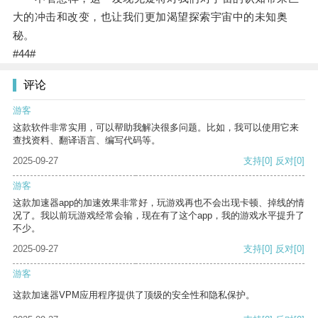
大的冲击和改变，也让我们更加渴望探索宇宙中的未知奥
秘。
#44#
评论
游客
这款软件非常实用，可以帮助我解决很多问题。比如，我可以使用它来
查找资料、翻译语言、编写代码等。
2025-09-27
支持
[0]
反对
[0]
游客
这款加速器app的加速效果非常好，玩游戏再也不会出现卡顿、掉线的情
况了。我以前玩游戏经常会输，现在有了这个app，我的游戏水平提升了
不少。
2025-09-27
支持
[0]
反对
[0]
游客
这款加速器VPM应用程序提供了顶级的安全性和隐私保护。