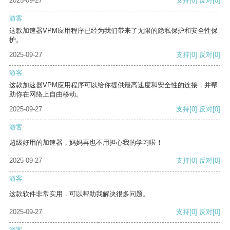
2025-09-27
支持
[0]
反对
[0]
游客
这款加速器VPM应用程序已经为我们带来了无限的隐私保护和安全性保
护。
2025-09-27
支持
[0]
反对
[0]
游客
这款加速器VPM应用程序可以给你提供最高速度和安全性的连接，并帮
助你在网络上自由移动。
2025-09-27
支持
[0]
反对
[0]
游客
超级好用的加速器，妈妈再也不用担心我的学习啦！
2025-09-27
支持
[0]
反对
[0]
游客
这款软件非常实用，可以帮助我解决很多问题。
2025-09-27
支持
[0]
反对
[0]
游客