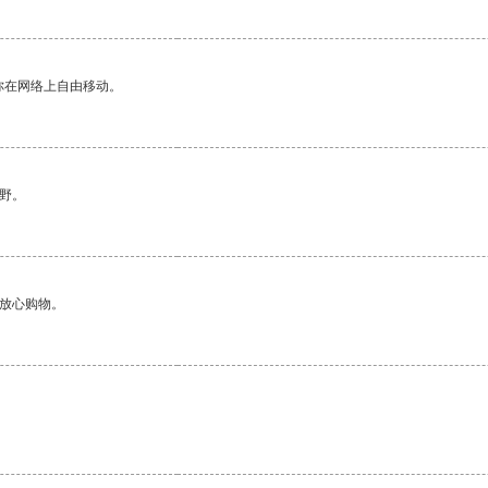
你在网络上自由移动。
野。
够放心购物。