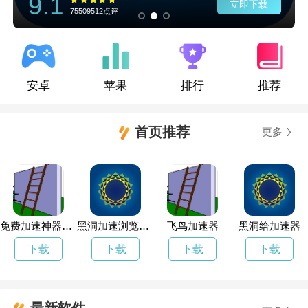
9.1
立即下载
75509512点评
安卓
苹果
排行
推荐
首页推荐
更多
免费加速神器vpm
黑洞加速浏览器i安卓下载
飞鸟加速器
黑洞给加速器
下载
下载
下载
下载
最新软件