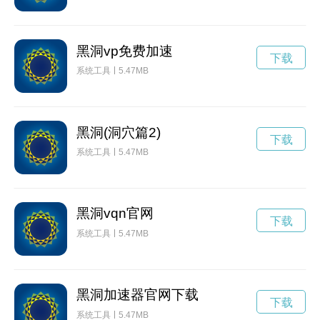
黑洞vp免费加速
下载
系统工具
5.47MB
黑洞(洞穴篇2)
下载
系统工具
5.47MB
黑洞vqn官网
下载
系统工具
5.47MB
黑洞加速器官网下载
下载
系统工具
5.47MB