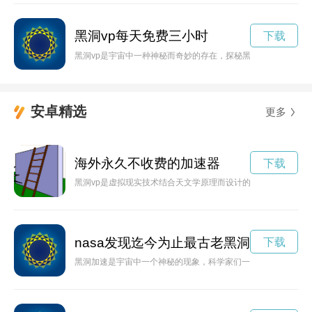
黑洞vp每天免费三小时
下载
黑洞vp是宇宙中一种神秘而奇妙的存在，探秘黑洞vp的奥秘能
安卓精选
更多
海外永久不收费的加速器
下载
黑洞vp是虚拟现实技术结合天文学原理而设计的一种虚拟现实体
nasa发现迄今为止最古老黑洞
下载
黑洞加速是宇宙中一个神秘的现象，科学家们一直在探索黑洞加