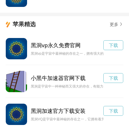
苹果精选
更多
黑洞vp永久免费官网
下载
黑洞vp是宇宙中最神秘的存在之一，拥有强大的引力，吞噬一切
小黑牛加速器官网下载
下载
黑洞是宇宙中一种神秘而又强大的存在，有能力将任何物质吸入
黑洞加速官方下载安装
下载
黑洞VQ是宇宙中最神秘的存在之一，它拥有着无法想象的吸引