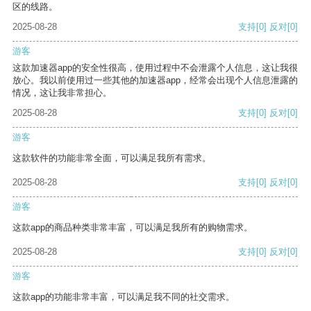
区的线路。
2025-08-28
支持
[0]
反对
[0]
游客
这款加速器app的安全性很高，使用过程中不会泄露个人信息，这让我很
放心。我以前使用过一些其他的加速器app，经常会出现个人信息泄露的
情况，这让我非常担心。
2025-08-28
支持
[0]
反对
[0]
游客
这款软件的功能非常全面，可以满足我所有需求。
2025-08-28
支持
[0]
反对
[0]
游客
这款app的商品种类非常丰富，可以满足我所有的购物需求。
2025-08-28
支持
[0]
反对
[0]
游客
这款app的功能非常丰富，可以满足我不同的社交需求。