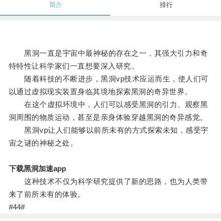
简介
排行
黑洞一直是宇宙中最神秘的存在之一，其强大引力和奇
特特性让科学家们一直想要深入研究。
随着科技的不断进步，黑洞vp技术应运而生，使人们可
以通过虚拟现实装置身临其境地探索黑洞的奇异世界。
在这个虚拟环境中，人们可以感受黑洞的引力、观察黑
洞周围的物质运动，甚至是亲身体验穿越黑洞的奇异感觉。
黑洞vp让人们能够以前所未有的方式探索未知，感受宇
宙之谜的神秘之处。
下载黑洞加速app
这种技术不仅为科学研究提供了新的思路，也为人类带
来了前所未有的体验。
#44#