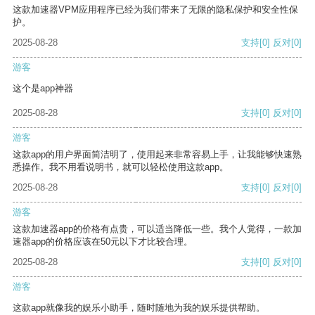
这款加速器VPM应用程序已经为我们带来了无限的隐私保护和安全性保
护。
2025-08-28
支持
[0]
反对
[0]
游客
这个是app神器
2025-08-28
支持
[0]
反对
[0]
游客
这款app的用户界面简洁明了，使用起来非常容易上手，让我能够快速熟
悉操作。我不用看说明书，就可以轻松使用这款app。
2025-08-28
支持
[0]
反对
[0]
游客
这款加速器app的价格有点贵，可以适当降低一些。我个人觉得，一款加
速器app的价格应该在50元以下才比较合理。
2025-08-28
支持
[0]
反对
[0]
游客
这款app就像我的娱乐小助手，随时随地为我的娱乐提供帮助。