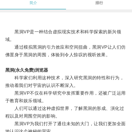
简介
排行
黑洞VP是一种结合虚拟现实技术和科学探索的新兴领
域。
通过模拟黑洞的引力效应和空间扭曲，黑洞VP让人们仿
佛置身于黑洞的周围，体验到令人惊叹的视听效果。
黑洞(永久免费)浏览器
科学家们利用这种技术，深入研究黑洞的特性和行为，
推动着我们对宇宙的认识不断深入。
黑洞VP不仅在科学研究中发挥重要作用，还被广泛运用
于教育和娱乐领域。
人们可以通过这种虚拟世界，了解黑洞的形成、演化过
程以及对周围空间的影响。
黑洞VP为我们打开了通往未知的大门，让我们更加全面
地认识这个神秘的宇宙。