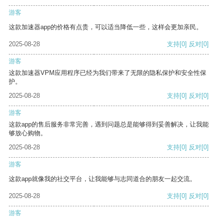
游客
这款加速器app的价格有点贵，可以适当降低一些，这样会更加亲民。
2025-08-28
支持
[0]
反对
[0]
游客
这款加速器VPM应用程序已经为我们带来了无限的隐私保护和安全性保
护。
2025-08-28
支持
[0]
反对
[0]
游客
这款app的售后服务非常完善，遇到问题总是能够得到妥善解决，让我能
够放心购物。
2025-08-28
支持
[0]
反对
[0]
游客
这款app就像我的社交平台，让我能够与志同道合的朋友一起交流。
2025-08-28
支持
[0]
反对
[0]
游客