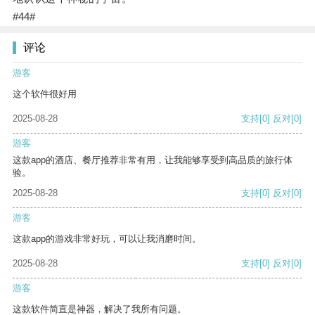
#44#
评论
游客
这个软件很好用
2025-08-28
支持
[0]
反对
[0]
游客
这款app的酒店、餐厅推荐非常有用，让我能够享受到高品质的旅行体
验。
2025-08-28
支持
[0]
反对
[0]
游客
这款app的游戏非常好玩，可以让我消磨时间。
2025-08-28
支持
[0]
反对
[0]
游客
这款软件简直是神器，解决了我所有问题。