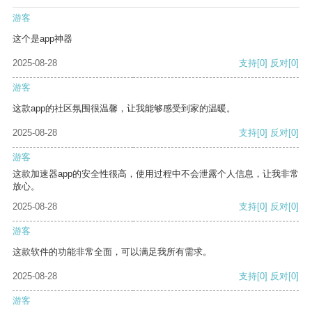
游客
这个是app神器
2025-08-28
支持
[0]
反对
[0]
游客
这款app的社区氛围很温馨，让我能够感受到家的温暖。
2025-08-28
支持
[0]
反对
[0]
游客
这款加速器app的安全性很高，使用过程中不会泄露个人信息，让我非常
放心。
2025-08-28
支持
[0]
反对
[0]
游客
这款软件的功能非常全面，可以满足我所有需求。
2025-08-28
支持
[0]
反对
[0]
游客