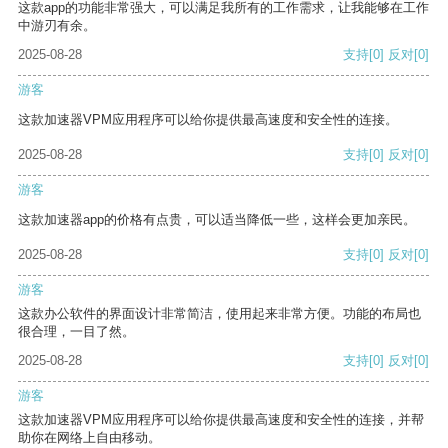
这款app的功能非常强大，可以满足我所有的工作需求，让我能够在工作
中游刃有余。
2025-08-28
支持
[0]
反对
[0]
游客
这款加速器VPM应用程序可以给你提供最高速度和安全性的连接。
2025-08-28
支持
[0]
反对
[0]
游客
这款加速器app的价格有点贵，可以适当降低一些，这样会更加亲民。
2025-08-28
支持
[0]
反对
[0]
游客
这款办公软件的界面设计非常简洁，使用起来非常方便。功能的布局也
很合理，一目了然。
2025-08-28
支持
[0]
反对
[0]
游客
这款加速器VPM应用程序可以给你提供最高速度和安全性的连接，并帮
助你在网络上自由移动。