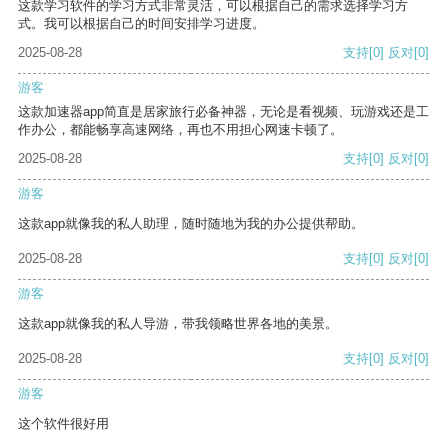
这款学习软件的学习方式非常灵活，可以根据自己的需求选择学习方
式。我可以根据自己的时间安排学习进度。
2025-08-28
支持
[0]
反对
[0]
游客
这款加速器app简直是居家旅行必备神器，无论是看视频、玩游戏还是工
作办公，都能畅享高速网络，再也不用担心网速卡顿了。
2025-08-28
支持
[0]
反对
[0]
游客
这款app就像我的私人助理，随时随地为我的办公提供帮助。
2025-08-28
支持
[0]
反对
[0]
游客
这款app就像我的私人导游，带我领略世界各地的美景。
2025-08-28
支持
[0]
反对
[0]
游客
这个软件很好用