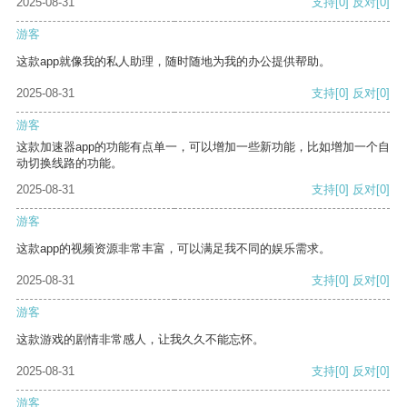
2025-08-31
支持
[0]
反对
[0]
游客
这款app就像我的私人助理，随时随地为我的办公提供帮助。
2025-08-31
支持
[0]
反对
[0]
游客
这款加速器app的功能有点单一，可以增加一些新功能，比如增加一个自
动切换线路的功能。
2025-08-31
支持
[0]
反对
[0]
游客
这款app的视频资源非常丰富，可以满足我不同的娱乐需求。
2025-08-31
支持
[0]
反对
[0]
游客
这款游戏的剧情非常感人，让我久久不能忘怀。
2025-08-31
支持
[0]
反对
[0]
游客