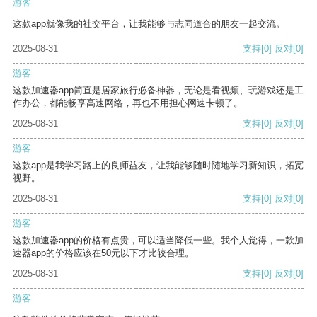
游客
这款app就像我的社交平台，让我能够与志同道合的朋友一起交流。
2025-08-31
支持
[0]
反对
[0]
游客
这款加速器app简直是居家旅行必备神器，无论是看视频、玩游戏还是工
作办公，都能畅享高速网络，再也不用担心网速卡顿了。
2025-08-31
支持
[0]
反对
[0]
游客
这款app是我学习路上的良师益友，让我能够随时随地学习新知识，拓宽
视野。
2025-08-31
支持
[0]
反对
[0]
游客
这款加速器app的价格有点贵，可以适当降低一些。我个人觉得，一款加
速器app的价格应该在50元以下才比较合理。
2025-08-31
支持
[0]
反对
[0]
游客