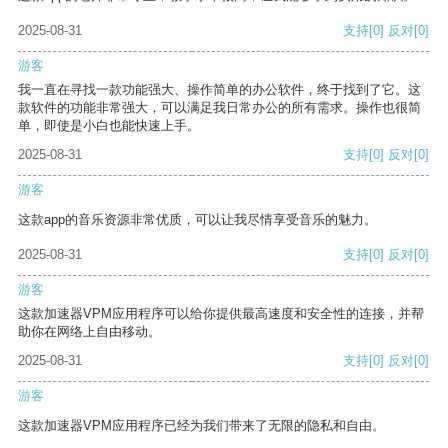
2025-08-31
支持
[0]
反对
[0]
游客
我一直在寻找一款功能强大、操作简单的办公软件，终于找到了它。这
款软件的功能非常强大，可以满足我日常办公的所有需求。操作也很简
单，即使是小白也能快速上手。
2025-08-31
支持
[0]
反对
[0]
游客
这款app的音乐资源非常优质，可以让我尽情享受音乐的魅力。
2025-08-31
支持
[0]
反对
[0]
游客
这款加速器VPM应用程序可以给你提供最高速度和安全性的连接，并帮
助你在网络上自由移动。
2025-08-31
支持
[0]
反对
[0]
游客
这款加速器VPM应用程序已经为我们带来了无限的隐私和自由。