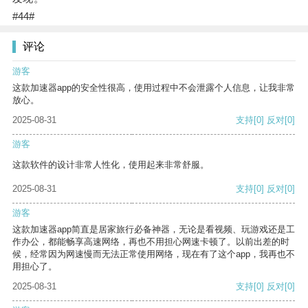
#44#
评论
游客
这款加速器app的安全性很高，使用过程中不会泄露个人信息，让我非常
放心。
2025-08-31
支持
[0]
反对
[0]
游客
这款软件的设计非常人性化，使用起来非常舒服。
2025-08-31
支持
[0]
反对
[0]
游客
这款加速器app简直是居家旅行必备神器，无论是看视频、玩游戏还是工
作办公，都能畅享高速网络，再也不用担心网速卡顿了。以前出差的时
候，经常因为网速慢而无法正常使用网络，现在有了这个app，我再也不
用担心了。
2025-08-31
支持
[0]
反对
[0]