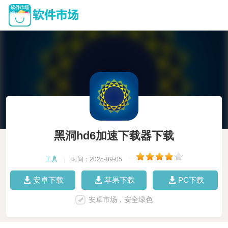
黑洞hd6加速下载器下载
工具
|
时间：2025-09-05
|
安卓下载
苹果下载
PC下载
安卓市场，安全绿色