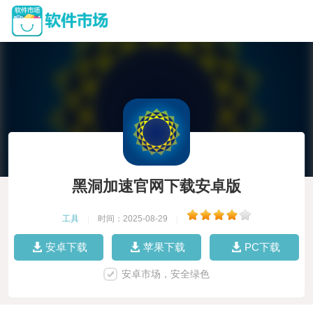
黑洞加速官网下载安卓版
工具
|
时间：2025-08-29
|
安卓下载
苹果下载
PC下载
安卓市场，安全绿色