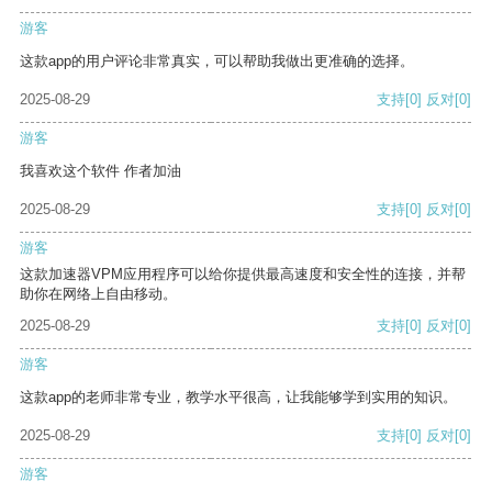
游客
这款app的用户评论非常真实，可以帮助我做出更准确的选择。
2025-08-29
支持
[0]
反对
[0]
游客
我喜欢这个软件 作者加油
2025-08-29
支持
[0]
反对
[0]
游客
这款加速器VPM应用程序可以给你提供最高速度和安全性的连接，并帮
助你在网络上自由移动。
2025-08-29
支持
[0]
反对
[0]
游客
这款app的老师非常专业，教学水平很高，让我能够学到实用的知识。
2025-08-29
支持
[0]
反对
[0]
游客