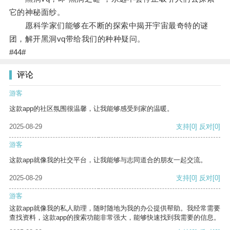
它的神秘面纱。
愿科学家们能够在不断的探索中揭开宇宙最奇特的谜
团，解开黑洞vq带给我们的种种疑问。
#44#
评论
游客
这款app的社区氛围很温馨，让我能够感受到家的温暖。
2025-08-29
支持
[0]
反对
[0]
游客
这款app就像我的社交平台，让我能够与志同道合的朋友一起交流。
2025-08-29
支持
[0]
反对
[0]
游客
这款app就像我的私人助理，随时随地为我的办公提供帮助。我经常需要
查找资料，这款app的搜索功能非常强大，能够快速找到我需要的信息。