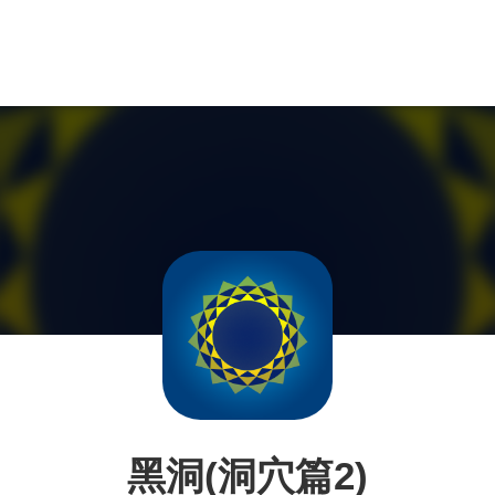
黑洞(洞穴篇2)