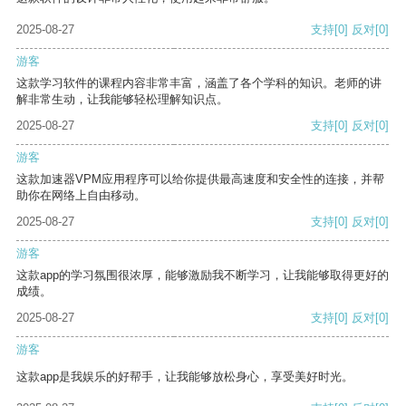
2025-08-27
支持
[0]
反对
[0]
游客
这款学习软件的课程内容非常丰富，涵盖了各个学科的知识。老师的讲
解非常生动，让我能够轻松理解知识点。
2025-08-27
支持
[0]
反对
[0]
游客
这款加速器VPM应用程序可以给你提供最高速度和安全性的连接，并帮
助你在网络上自由移动。
2025-08-27
支持
[0]
反对
[0]
游客
这款app的学习氛围很浓厚，能够激励我不断学习，让我能够取得更好的
成绩。
2025-08-27
支持
[0]
反对
[0]
游客
这款app是我娱乐的好帮手，让我能够放松身心，享受美好时光。