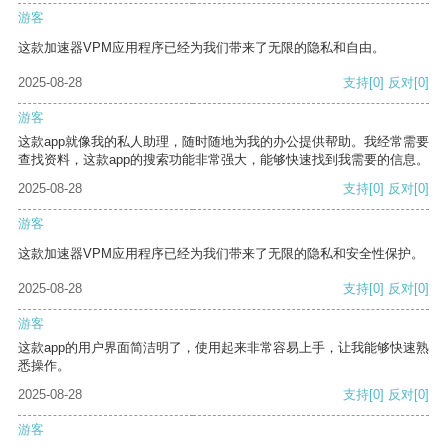
游客
这款加速器VPM应用程序已经为我们带来了无限的隐私和自由。
2025-08-28
支持
[0]
反对
[0]
游客
这款app就像我的私人助理，随时随地为我的办公提供帮助。我经常需要
查找资料，这款app的搜索功能非常强大，能够快速找到我需要的信息。
2025-08-28
支持
[0]
反对
[0]
游客
这款加速器VPM应用程序已经为我们带来了无限的隐私和安全性保护。
2025-08-28
支持
[0]
反对
[0]
游客
这款app的用户界面简洁明了，使用起来非常容易上手，让我能够快速熟
悉操作。
2025-08-28
支持
[0]
反对
[0]
游客