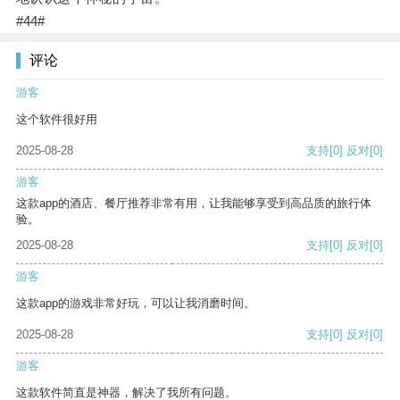
#44#
评论
游客
这个软件很好用
2025-08-28
支持
[0]
反对
[0]
游客
这款app的酒店、餐厅推荐非常有用，让我能够享受到高品质的旅行体
验。
2025-08-28
支持
[0]
反对
[0]
游客
这款app的游戏非常好玩，可以让我消磨时间。
2025-08-28
支持
[0]
反对
[0]
游客
这款软件简直是神器，解决了我所有问题。