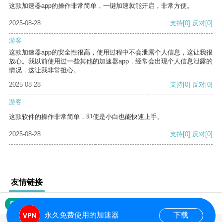
这款加速器app的操作非常简单，一键加速就能开启，非常方便。
2025-08-28
支持
[0]
反对
[0]
游客
这款加速器app的安全性很高，使用过程中不会泄露个人信息，这让我很
放心。我以前使用过一些其他的加速器app，经常会出现个人信息泄露的
情况，这让我非常担心。
2025-08-28
支持
[0]
反对
[0]
游客
这款软件的操作非常简单，即使是小白也能快速上手。
2025-08-28
支持
[0]
反对
[0]
友情链接
网站地图
永久免费使用的加速器
下载