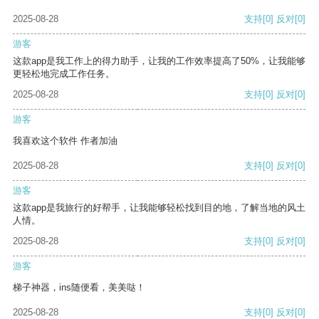
2025-08-28
支持
[0]
反对
[0]
游客
这款app是我工作上的得力助手，让我的工作效率提高了50%，让我能够
更轻松地完成工作任务。
2025-08-28
支持
[0]
反对
[0]
游客
我喜欢这个软件 作者加油
2025-08-28
支持
[0]
反对
[0]
游客
这款app是我旅行的好帮手，让我能够轻松找到目的地，了解当地的风土
人情。
2025-08-28
支持
[0]
反对
[0]
游客
梯子神器，ins随便看，美美哒！
2025-08-28
支持
[0]
反对
[0]