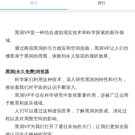
简介
排行
黑洞VP是一种结合虚拟现实技术和科学探索的新兴领
域。
通过模拟黑洞的引力效应和空间扭曲，黑洞VP让人们仿
佛置身于黑洞的周围，体验到令人惊叹的视听效果。
黑洞(永久免费)浏览器
科学家们利用这种技术，深入研究黑洞的特性和行为，
推动着我们对宇宙的认识不断深入。
黑洞VP不仅在科学研究中发挥重要作用，还被广泛运用
于教育和娱乐领域。
人们可以通过这种虚拟世界，了解黑洞的形成、演化过
程以及对周围空间的影响。
黑洞VP为我们打开了通往未知的大门，让我们更加全面
地认识这个神秘的宇宙。