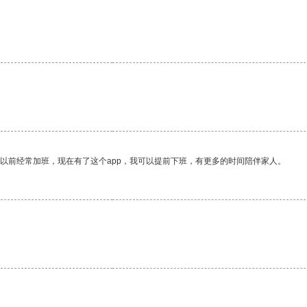
。
我以前经常加班，现在有了这个app，我可以提前下班，有更多的时间陪伴家人。