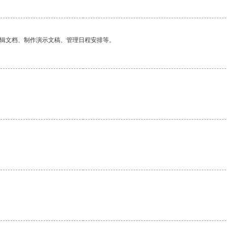
编辑文档、制作演示文稿、管理日程安排等。
。