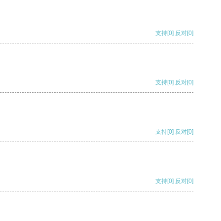
支持
[0]
反对
[0]
支持
[0]
反对
[0]
支持
[0]
反对
[0]
支持
[0]
反对
[0]