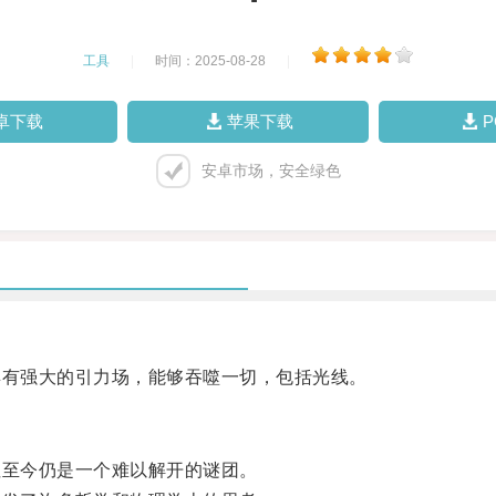
工具
|
时间：2025-08-28
|
卓下载
苹果下载
安卓市场，安全绿色
有强大的引力场，能够吞噬一切，包括光线。
至今仍是一个难以解开的谜团。