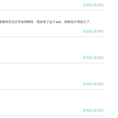
支持
[0]
反对
[0]
速慢而无法正常使用网络，现在有了这个app，我再也不用担心了。
支持
[0]
反对
[0]
支持
[0]
反对
[0]
支持
[0]
反对
[0]
支持
[0]
反对
[0]