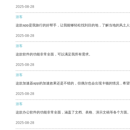
2025-08-28
游客
这款app是我旅行的好帮手，让我能够轻松找到目的地，了解当地的风土人
2025-08-28
游客
这款软件的功能非常全面，可以满足我所有需求。
2025-08-28
游客
这款加速器app的加速效果还是不错的，但偶尔也会出现卡顿的情况，希
2025-08-28
游客
这款办公软件的功能非常全面，涵盖了文档、表格、演示文稿等各个方面
2025-08-28