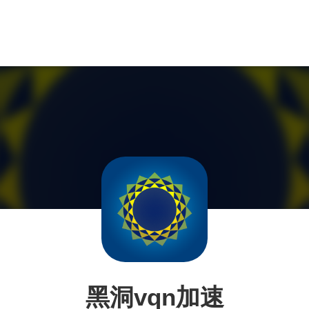
黑洞vqn加速