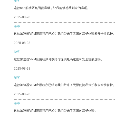
游客
这款app的社区氛围很温馨，让我能够感受到家的温暖。
2025-08-28
游客
这款加速器VPM应用程序已经为我们带来了无限的流畅体验和安全性保护
2025-08-28
游客
这款加速器VPM应用程序可以给你提供最高速度和安全性的连接。
2025-08-28
游客
这款加速器VPM应用程序已经为我们带来了无限的隐私保护和安全性保护
2025-08-28
游客
这款加速器VPM应用程序已经为我们带来了无限的流畅体验。