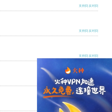
支持
[0]
反对
[0]
支持
[0]
反对
[0]
支持
[0]
反对
[0]
支持
[0]
反对
[0]
支持
[0]
反对
[0]