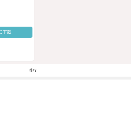
PC下载
排行