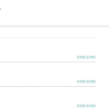
。
支持
[0]
反对
[0]
支持
[0]
反对
[0]
支持
[0]
反对
[0]