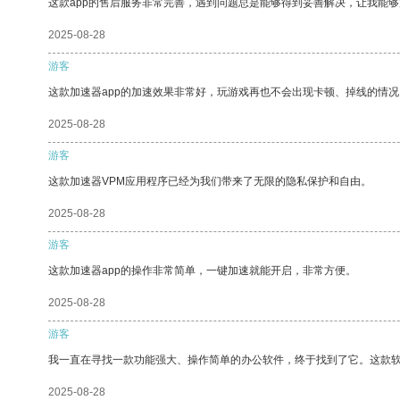
这款app的售后服务非常完善，遇到问题总是能够得到妥善解决，让我能
2025-08-28
游客
这款加速器app的加速效果非常好，玩游戏再也不会出现卡顿、掉线的情况
2025-08-28
游客
这款加速器VPM应用程序已经为我们带来了无限的隐私保护和自由。
2025-08-28
游客
这款加速器app的操作非常简单，一键加速就能开启，非常方便。
2025-08-28
游客
我一直在寻找一款功能强大、操作简单的办公软件，终于找到了它。这款
2025-08-28