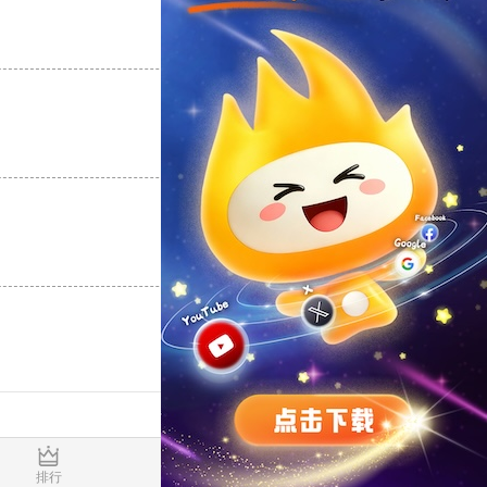
支持
[0]
反对
[0]
支持
[0]
反对
[0]
支持
[0]
反对
[0]
0.020221s
排行
推荐