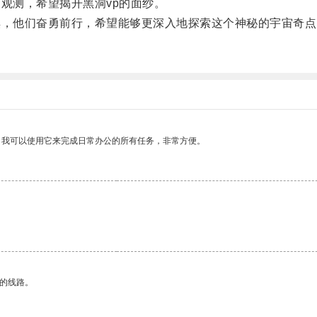
观测，希望揭开黑洞vp的面纱。
，他们奋勇前行，希望能够更深入地探索这个神秘的宇宙奇点
。我可以使用它来完成日常办公的所有任务，非常方便。
区的线路。