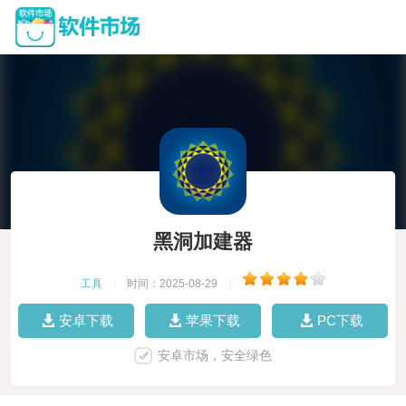
黑洞加建器
工具
|
时间：2025-08-29
|
安卓下载
苹果下载
PC下载
安卓市场，安全绿色