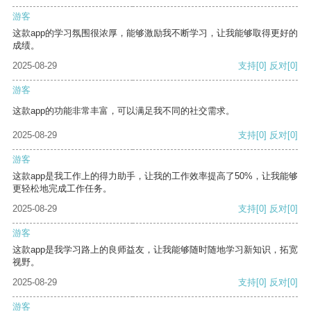
游客
这款app的学习氛围很浓厚，能够激励我不断学习，让我能够取得更好的
成绩。
2025-08-29
支持
[0]
反对
[0]
游客
这款app的功能非常丰富，可以满足我不同的社交需求。
2025-08-29
支持
[0]
反对
[0]
游客
这款app是我工作上的得力助手，让我的工作效率提高了50%，让我能够
更轻松地完成工作任务。
2025-08-29
支持
[0]
反对
[0]
游客
这款app是我学习路上的良师益友，让我能够随时随地学习新知识，拓宽
视野。
2025-08-29
支持
[0]
反对
[0]
游客