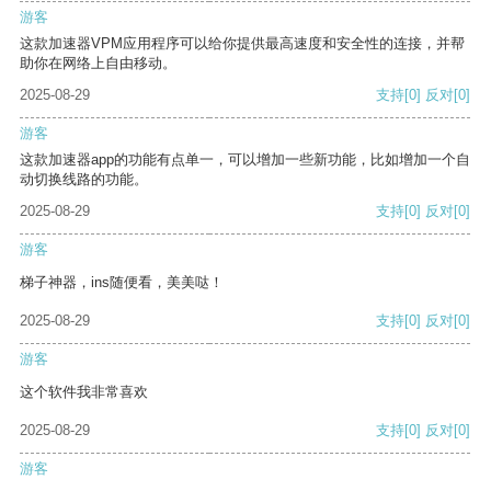
游客
这款加速器VPM应用程序可以给你提供最高速度和安全性的连接，并帮
助你在网络上自由移动。
2025-08-29
支持
[0]
反对
[0]
游客
这款加速器app的功能有点单一，可以增加一些新功能，比如增加一个自
动切换线路的功能。
2025-08-29
支持
[0]
反对
[0]
游客
梯子神器，ins随便看，美美哒！
2025-08-29
支持
[0]
反对
[0]
游客
这个软件我非常喜欢
2025-08-29
支持
[0]
反对
[0]
游客