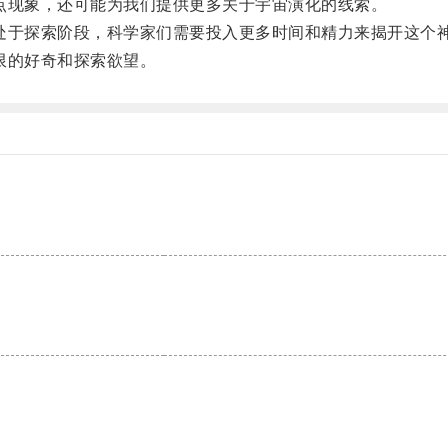
现象，还可能为我们提供更多关于宇宙演化的线索。
于探索阶段，科学家们需要投入更多时间和精力来揭开这个
限的好奇和探索欲望。
。