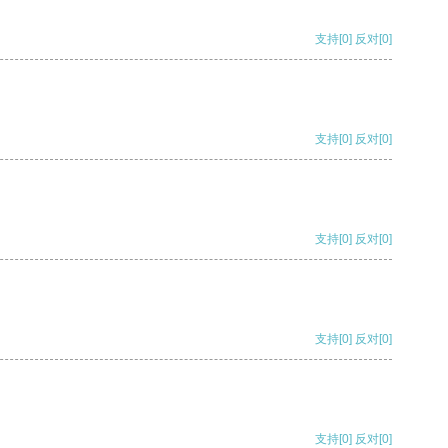
支持
[0]
反对
[0]
支持
[0]
反对
[0]
支持
[0]
反对
[0]
支持
[0]
反对
[0]
支持
[0]
反对
[0]