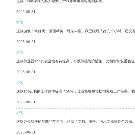
这款app就像我的私人导游，带我领略世界各地的美景。
2025-08-31
游客
这款游戏非常好玩，画面精美，玩法丰富。我已经玩了好几个小时，还没
2025-08-31
游客
这款加速器app的安全性有待提高，可以加强防护措施，比如增加双重验证
2025-08-31
游客
这款app让我的工作效率提高了50%，让我能够更轻松地完成工作任务。
2025-08-31
游客
这款办公软件的功能非常全面，涵盖了文档、表格、演示文稿等各个方面
2025-08-31