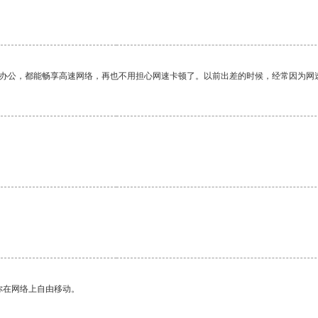
。
作办公，都能畅享高速网络，再也不用担心网速卡顿了。以前出差的时候，经常因为网
你在网络上自由移动。