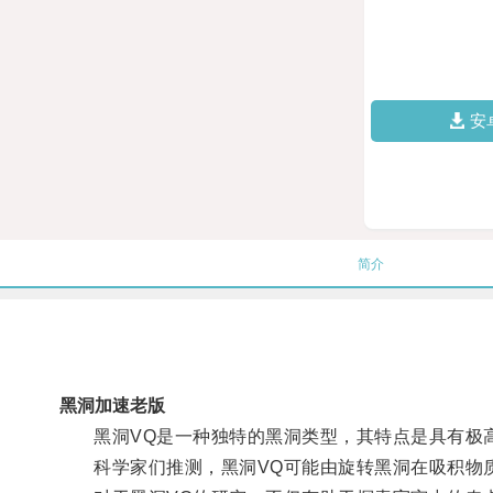
安
简介
黑洞加速老版
黑洞VQ是一种独特的黑洞类型，其特点是具有极高
科学家们推测，黑洞VQ可能由旋转黑洞在吸积物