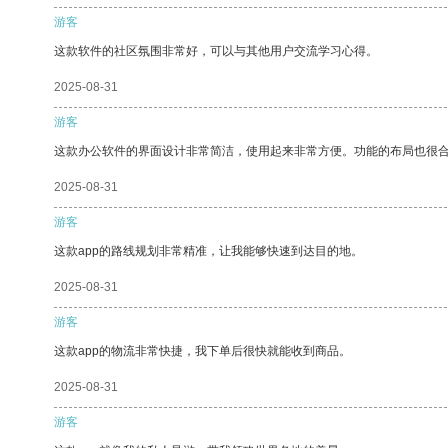
游客
这款软件的社区氛围非常好，可以与其他用户交流学习心得。
2025-08-31
游客
这款办公软件的界面设计非常简洁，使用起来非常方便。功能的布局也很
2025-08-31
游客
这款app的路线规划非常精准，让我能够快速到达目的地。
2025-08-31
游客
这款app的物流非常快捷，我下单后很快就能收到商品。
2025-08-31
游客