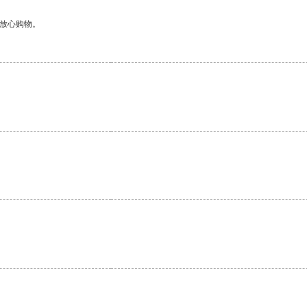
够放心购物。
。