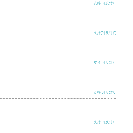
支持
[0]
反对
[0]
支持
[0]
反对
[0]
支持
[0]
反对
[0]
支持
[0]
反对
[0]
支持
[0]
反对
[0]