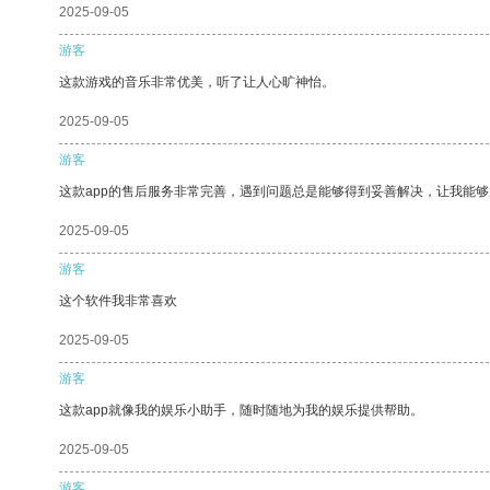
2025-09-05
游客
这款游戏的音乐非常优美，听了让人心旷神怡。
2025-09-05
游客
这款app的售后服务非常完善，遇到问题总是能够得到妥善解决，让我能
2025-09-05
游客
这个软件我非常喜欢
2025-09-05
游客
这款app就像我的娱乐小助手，随时随地为我的娱乐提供帮助。
2025-09-05
游客