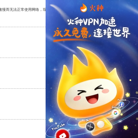
速慢而无法正常使用网络，现在有了这个app，我再也不用担心了。
支持
[0]
反对
[0]
支持
[0]
反对
[0]
支持
[0]
反对
[0]
支持
[0]
反对
[0]