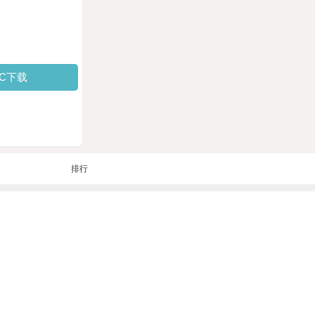
PC下载
排行