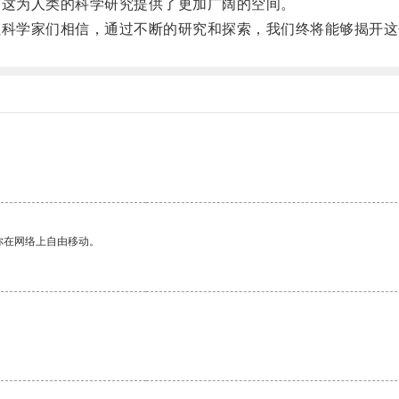
这为人类的科学研究提供了更加广阔的空间。
科学家们相信，通过不断的研究和探索，我们终将能够揭开这
你在网络上自由移动。