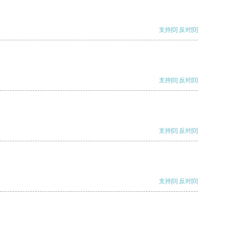
支持
[0]
反对
[0]
支持
[0]
反对
[0]
支持
[0]
反对
[0]
支持
[0]
反对
[0]