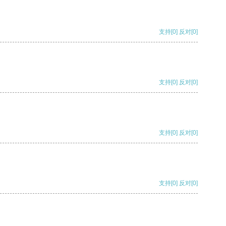
支持
[0]
反对
[0]
支持
[0]
反对
[0]
支持
[0]
反对
[0]
支持
[0]
反对
[0]