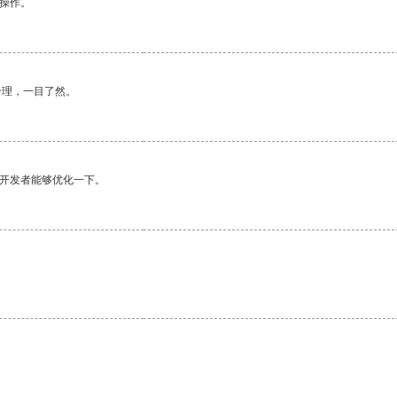
悉操作。
合理，一目了然。
望开发者能够优化一下。
。