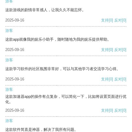
游客
这款游戏的剧情非常感人，让我久久不能忘怀。
2025-09-16
支持
[0]
反对
[0]
游客
这款app就像我的娱乐小助手，随时随地为我的娱乐提供帮助。
2025-09-16
支持
[0]
反对
[0]
游客
这款学习软件的社区氛围非常好，可以与其他学习者交流学习心得。
2025-09-16
支持
[0]
反对
[0]
游客
这款加速器app的操作有点复杂，可以简化一下，比如将设置页面进行优
化。
2025-09-16
支持
[0]
反对
[0]
游客
这款软件简直是神器，解决了我所有问题。