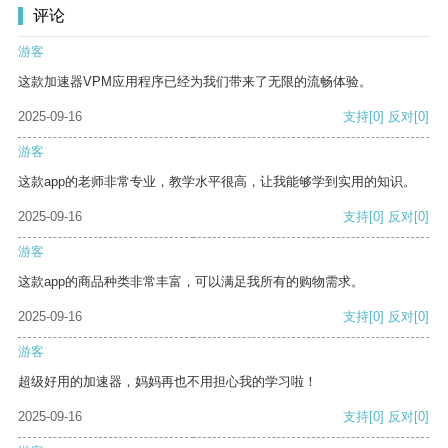
评论
游客
这款加速器VPM应用程序已经为我们带来了无限的流畅体验。
2025-09-16
支持
[0]
反对
[0]
游客
这款app的老师非常专业，教学水平很高，让我能够学到实用的知识。
2025-09-16
支持
[0]
反对
[0]
游客
这款app的商品种类非常丰富，可以满足我所有的购物需求。
2025-09-16
支持
[0]
反对
[0]
游客
超级好用的加速器，妈妈再也不用担心我的学习啦！
2025-09-16
支持
[0]
反对
[0]