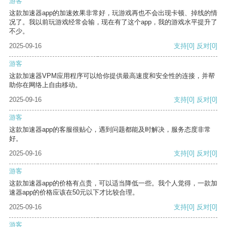
游客
这款加速器app的加速效果非常好，玩游戏再也不会出现卡顿、掉线的情
况了。我以前玩游戏经常会输，现在有了这个app，我的游戏水平提升了
不少。
2025-09-16
支持
[0]
反对
[0]
游客
这款加速器VPM应用程序可以给你提供最高速度和安全性的连接，并帮
助你在网络上自由移动。
2025-09-16
支持
[0]
反对
[0]
游客
这款加速器app的客服很贴心，遇到问题都能及时解决，服务态度非常
好。
2025-09-16
支持
[0]
反对
[0]
游客
这款加速器app的价格有点贵，可以适当降低一些。我个人觉得，一款加
速器app的价格应该在50元以下才比较合理。
2025-09-16
支持
[0]
反对
[0]
游客