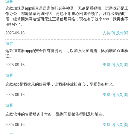
游客
这款加速器app简直是居家旅行必备神器，无论是看视频、玩游戏还是工
作办公，都能畅享高速网络，再也不用担心网速卡顿了。以前出差的时
候，经常因为网速慢而无法正常使用网络，现在有了这个app，我再也不
用担心了。
2025-09-16
支持
[0]
反对
[0]
游客
这款加速器app的安全性有待提高，可以加强防护措施，比如增加双重验
证。
2025-09-16
支持
[0]
反对
[0]
游客
这款app是我娱乐的好帮手，让我能够放松身心，享受美好时光。
2025-09-16
支持
[0]
反对
[0]
游客
这款软件的售后服务非常好，遇到问题都能得到及时解决。
2025-09-16
支持
[0]
反对
[0]