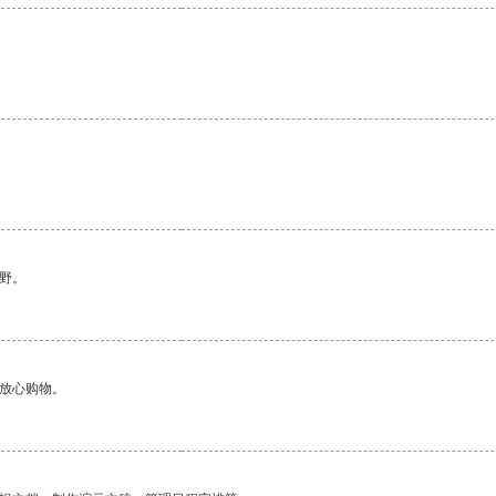
野。
够放心购物。