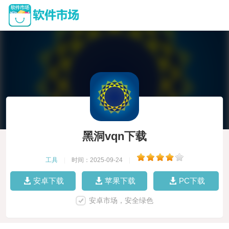
黑洞vqn下载
工具
|
时间：2025-09-24
|
安卓下载
苹果下载
PC下载
安卓市场，安全绿色