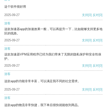
这个软件很好用
2025-09-27
支持
[0]
反对
[0]
游客
这款加速器app的加速效果一般，可以再提升一下，比如能够支持更多地
区的线路。
2025-09-27
支持
[0]
反对
[0]
游客
这款加速器VPM应用程序已经为我们带来了无限的隐私保护和安全性保
护。
2025-09-27
支持
[0]
反对
[0]
游客
这款app的功能非常丰富，可以满足我不同的社交需求。
2025-09-27
支持
[0]
反对
[0]
游客
这款app的物流非常快捷，我下单后很快就能收到商品。