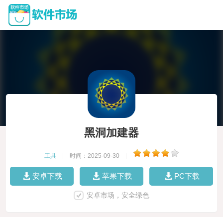
黑洞加建器
工具
|
时间：2025-09-30
|
安卓下载
苹果下载
PC下载
安卓市场，安全绿色