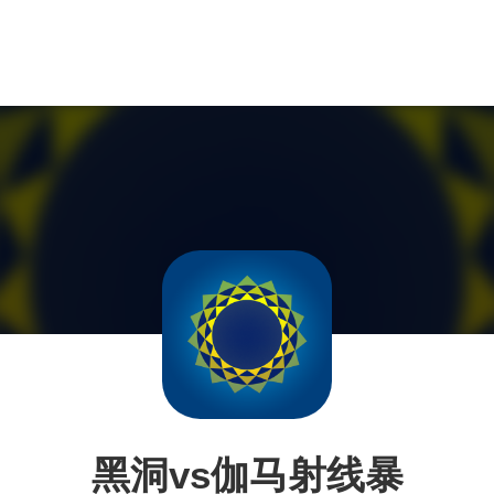
黑洞vs伽马射线暴