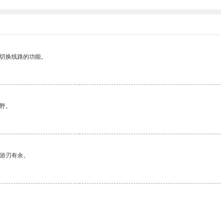
动切换线路的功能。
野。
中游刃有余。