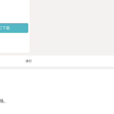
PC下载
排行
场。