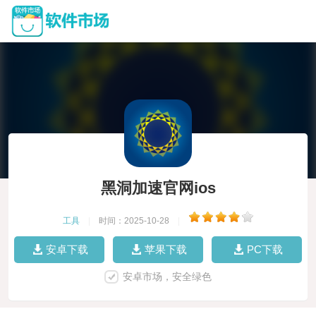
黑洞加速官网ios
工具
|
时间：2025-10-28
|
安卓下载
苹果下载
PC下载
安卓市场，安全绿色