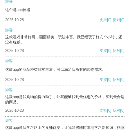
游客
这个是app神器
2025-10-28
支持
[0]
反对
[0]
游客
这款游戏非常好玩，画面精美，玩法丰富。我已经玩了好几个小时，还
没有玩腻。
2025-10-28
支持
[0]
反对
[0]
游客
这款app的商品种类非常丰富，可以满足我所有的购物需求。
2025-10-28
支持
[0]
反对
[0]
游客
这款app是我购物的得力助手，让我能够找到最优惠的价格，买到最合适
的商品。
2025-10-28
支持
[0]
反对
[0]
游客
这款app是我学习路上的良师益友，让我能够随时随地学习新知识，拓宽