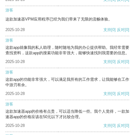
游客
这款加速器VPM应用程序已经为我们带来了无限的流畅体验。
2025-10-28
支持
[0]
反对
[0]
游客
这款app就像我的私人助理，随时随地为我的办公提供帮助。我经常需要
查找资料，这款app的搜索功能非常强大，能够快速找到我需要的信息。
2025-10-28
支持
[0]
反对
[0]
游客
这款app的功能非常强大，可以满足我所有的工作需求，让我能够在工作
中游刃有余。
2025-10-28
支持
[0]
反对
[0]
游客
这款加速器app的价格有点贵，可以适当降低一些。我个人觉得，一款加
速器app的价格应该在50元以下才比较合理。
2025-10-28
支持
[0]
反对
[0]