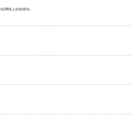
你在网络上自由移动。