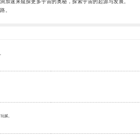
洞加速来窥探更多宇宙的奥秘，探索宇宙的起源与发展。
路。
。
有玩腻。