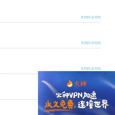
支持
[0]
反对
[0]
支持
[0]
反对
[0]
支持
[0]
反对
[0]
支持
[0]
反对
[0]