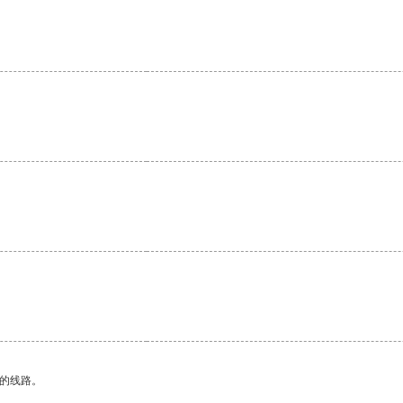
区的线路。