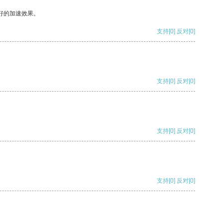
好的加速效果。
支持
[0]
反对
[0]
支持
[0]
反对
[0]
支持
[0]
反对
[0]
支持
[0]
反对
[0]