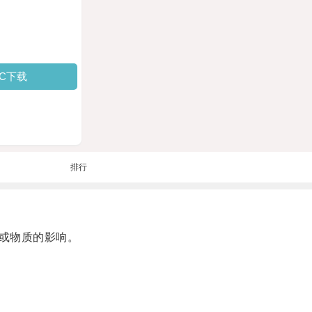
PC下载
排行
或物质的影响。