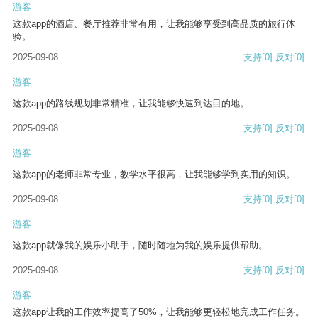
游客
这款app的酒店、餐厅推荐非常有用，让我能够享受到高品质的旅行体
验。
2025-09-08
支持
[0]
反对
[0]
游客
这款app的路线规划非常精准，让我能够快速到达目的地。
2025-09-08
支持
[0]
反对
[0]
游客
这款app的老师非常专业，教学水平很高，让我能够学到实用的知识。
2025-09-08
支持
[0]
反对
[0]
游客
这款app就像我的娱乐小助手，随时随地为我的娱乐提供帮助。
2025-09-08
支持
[0]
反对
[0]
游客
这款app让我的工作效率提高了50%，让我能够更轻松地完成工作任务。