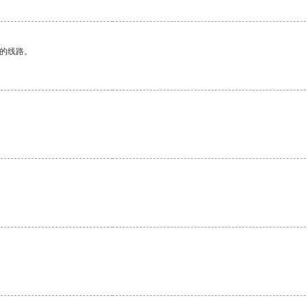
区的线路。
。