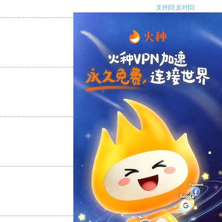
支持
[0]
反对
[0]
支持
[0]
反对
[0]
支持
[0]
反对
[0]
支持
[0]
反对
[0]
支持
[0]
反对
[0]