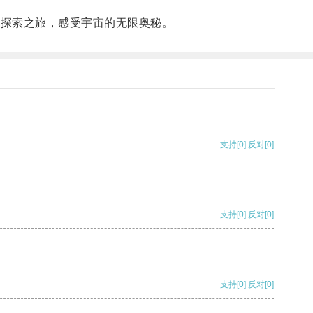
的探索之旅，感受宇宙的无限奥秘。
支持
[0]
反对
[0]
支持
[0]
反对
[0]
支持
[0]
反对
[0]