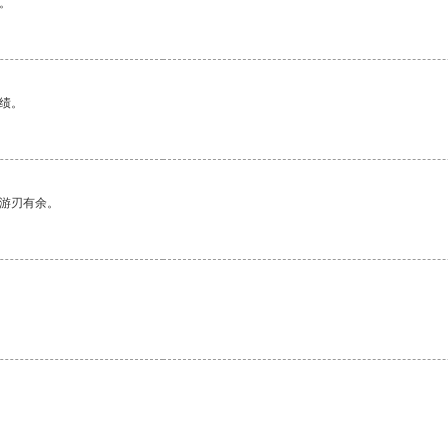
。
绩。
中游刃有余。