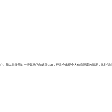
放心。我以前使用过一些其他的加速器app，经常会出现个人信息泄露的情况，这让我