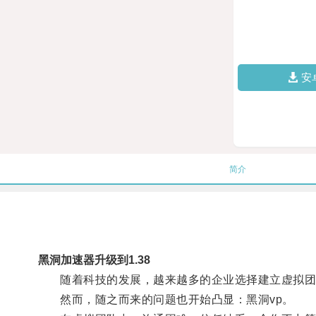
安
简介
黑洞加速器升级到1.38
随着科技的发展，越来越多的企业选择建立虚拟团
然而，随之而来的问题也开始凸显：黑洞vp。