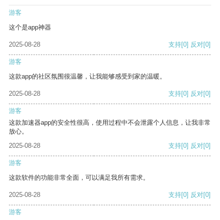
游客
这个是app神器
2025-08-28
支持
[0]
反对
[0]
游客
这款app的社区氛围很温馨，让我能够感受到家的温暖。
2025-08-28
支持
[0]
反对
[0]
游客
这款加速器app的安全性很高，使用过程中不会泄露个人信息，让我非常
放心。
2025-08-28
支持
[0]
反对
[0]
游客
这款软件的功能非常全面，可以满足我所有需求。
2025-08-28
支持
[0]
反对
[0]
游客