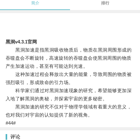
简介
排行
黑洞v4.3.1官网
黑洞加速是指黑洞吸收物质后，物质在黑洞周围形成的
吞噬盘会不断旋转，高速旋转的吞噬盘会使黑洞周围的物质
产生加速运动，甚至有可能达到光速。
这种加速过程会释放出大量的能量，导致周围的物质被
强烈吸引，形成致命的引力场。
科学家们通过对黑洞加速现象的研究，希望能够更加深
入地了解黑洞的奥秘，并探索宇宙的更多秘密。
黑洞加速的研究不仅对于物理学领域有着重大的意义，
也对我们对宇宙的认知提供了新的视角。
#44#
评论