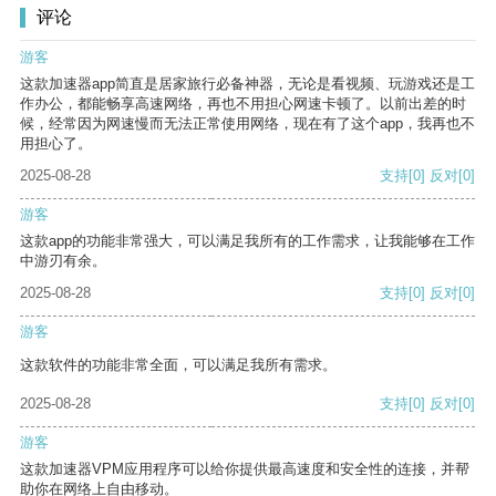
评论
游客
这款加速器app简直是居家旅行必备神器，无论是看视频、玩游戏还是工
作办公，都能畅享高速网络，再也不用担心网速卡顿了。以前出差的时
候，经常因为网速慢而无法正常使用网络，现在有了这个app，我再也不
用担心了。
2025-08-28
支持
[0]
反对
[0]
游客
这款app的功能非常强大，可以满足我所有的工作需求，让我能够在工作
中游刃有余。
2025-08-28
支持
[0]
反对
[0]
游客
这款软件的功能非常全面，可以满足我所有需求。
2025-08-28
支持
[0]
反对
[0]
游客
这款加速器VPM应用程序可以给你提供最高速度和安全性的连接，并帮
助你在网络上自由移动。