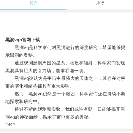
简介
排行
黑洞vqn官网下载
黑洞vq是科学家们对黑洞进行的深度研究，希望能够揭
示黑洞的奥秘。
通过观测黑洞周围的星系、物质和辐射，科学家们发现
黑洞具有巨大的引力场，能够吞噬一切。
黑洞vq被认为是宇宙中最强大的天体之一，其存在对宇
宙的演化和结构都具有重大影响。
然而，黑洞vq仍然是一个谜团，科学家们还在持续不断
地探索和研究中。
通过不断的观测和实验，我们或许有朝一日能够揭开黑
洞vq的神秘面纱，揭示宇宙中更多的奥秘。
#44#