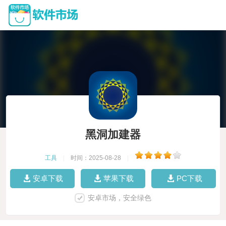
黑洞加建器
工具
|
时间：2025-08-28
|
安卓下载
苹果下载
PC下载
安卓市场，安全绿色